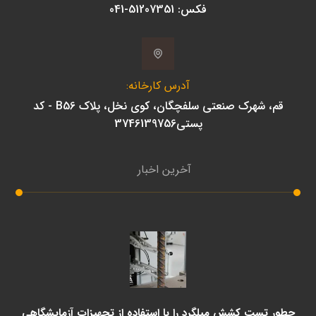
فکس: 51207351-041
آدرس کارخانه:
قم، شهرک صنعتی سلفچگان، کوی نخل، پلاک B56 - کد
پستی3746139756
آخرین اخبار
چطور تست کشش میلگرد را با استفاده از تجهیزات آزمایشگاهی