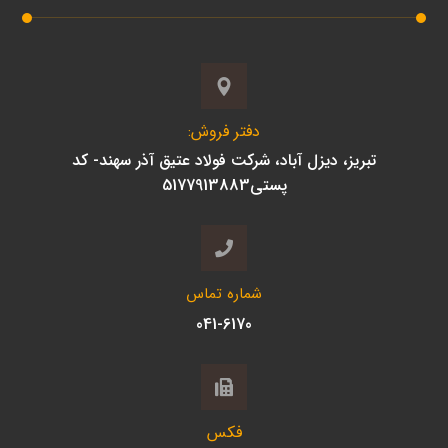
دفتر فروش:
تبریز، دیزل آباد، شرکت فولاد عتیق آذر سهند- کد
پستی5177913883
شماره تماس
041-6170
فکس