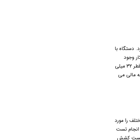
د. دستگاه با
ار وجود
با عملکرد هیدرولیکی، با دو ظرفیت 50 تن (قابل استفاده برای میلگرد فولادی در سایز کم، حداکثر با قطر 32 میلی
نیاز و بودجه مالی می
تلف را مورد
IS با کدهای معین، درباره روش انجام تست
ز تست کشش