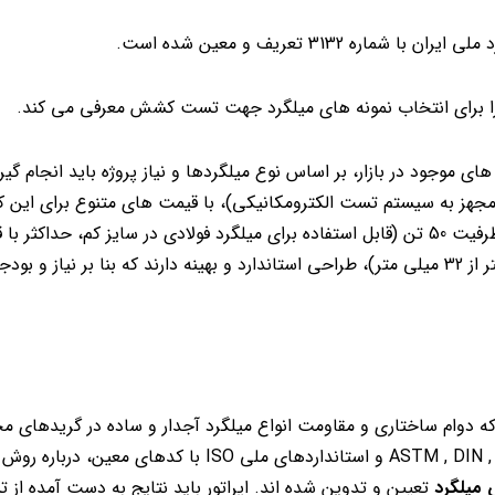
3132 تعریف و معین شده است.
های موجود در بازار، بر اساس نوع میلگردها و نیاز پروژه باید انجام گیر
جهز به سیستم تست الکترومکانیکی)، با قیمت های متنوع برای این ک
متر) و ظرفیت 100 تن (قابل استفاده برای میلگردهایی با قطر بیشتر از 32 میلی متر)، طراحی استاندارد و بهینه دارند که بنا بر 
دوام ساختاری و مقاومت انواع میلگرد آجدار و ساده در گریدهای مخ
ارزیابی قرار می دهد. مجموعه ای از استانداردهای بین المللی ASTM , DIN , ES و استانداردهای ملی O
میلگرد
تعیین و تدوین شده اند. اپراتور باید نتایج به دست آمده ا