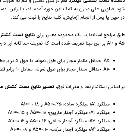
دستگاه تست کششی میلگرد
هم در مدل دستی و هم به صورت اتوما
شود. فناوری های مدرن به کمک این حوزه آمده اند، بنابراین، د
در حین یا پس از انجام آزمایش، کلیه نتایج را ثبت می کند.
طبق مراجع استاندارد، یک محدوده معین برای
نتایج تست کشش 
A5 و A10 بر این مبنا تعریف شده است که تعریف جداگانه ای دارند:
A5: حداقل مقدار مجاز برای طول نمونه، با طول ۵ برابر قطر میلگرد
A10: حداقل مقدار مجاز برای طول نمونه، معادل ۱۰ برابر قطر میلگرد
بر اساس استانداردها و مقررات فوق،
تفسیر نتایج تست کشش میل
میلگرد A1؛ میلگرد ساده؛ A5=۰.۲۵ و A10= ۰.۱۸
میلگرد A2؛ میلگرد آجدار مارپیچ؛ A5=۰.۱۸ و A10=۰.۱۵
میلگرد A3؛ میلگرد آجدار جناقی؛ A5=۰.۱۶ و A10=۰.۱۲
میلگرد A4؛ میلگرد آجدار مرکب؛ A5=۰.۱۰ و A10=۰.۰۸