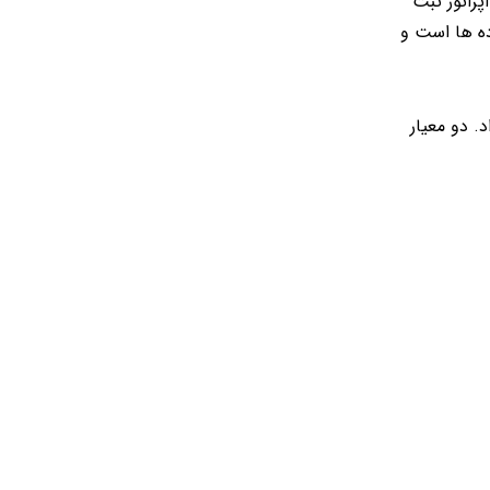
راتور ثبت
ده ها است و
. دو معیار