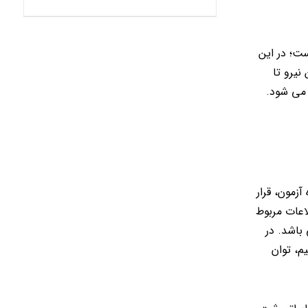
ت؛ در این
نیرو تا
 می شود.
زمون، قرار
اعات مربوط
باشد. در
م، توان