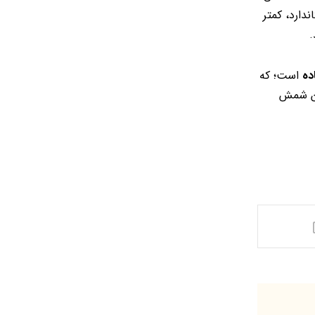
اندارد، کمتر
.
ده
است؛ که
ن شمش