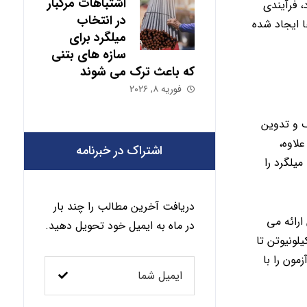
اشتباهات مرگبار
 فرآیندی
در انتخاب
ا ایجاد شده
میلگرد برای
سازه های بتنی
که باعث ترک می شوند
فوریه ۸, ۲۰۲۶
 و تدوین
علاوه،
اشتراک در خبرنامه
ی میلگرد را
دریافت آخرین مطالب را چند بار
یلگرد – بتن ارائه می
در ماه به ایمیل خود تحویل دهید.
 مشخصات استاندارد ASTM برای گریدهای مختلف میلگرد، مقاومت کششی نهایی برای شکست میلگرد می‌تواند از 50 کیلونیوتن تا
مون را با