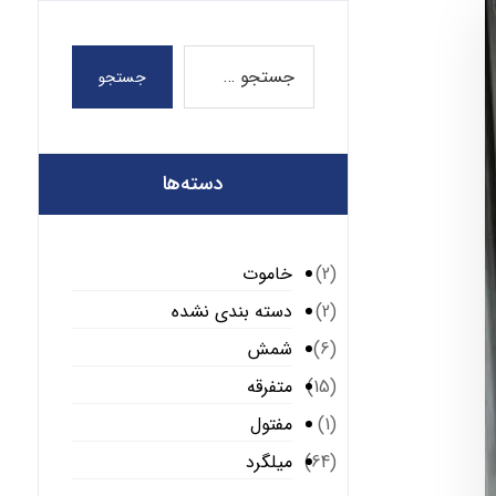
جستجو
دسته‌ها
خاموت
(2)
دسته بندی نشده
(2)
شمش
(6)
متفرقه
(15)
مفتول
(1)
میلگرد
(64)