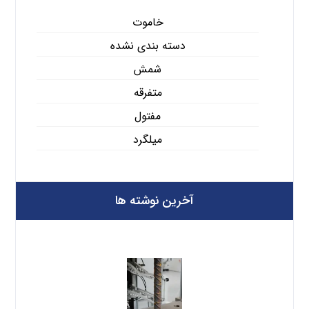
خاموت
دسته بندی نشده
شمش
متفرقه
مفتول
میلگرد
آخرین نوشته ها