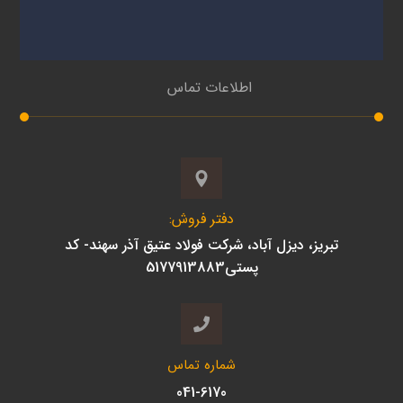
اطلاعات تماس
دفتر فروش:
تبریز، دیزل آباد، شرکت فولاد عتیق آذر سهند- کد
پستی5177913883
شماره تماس
041-6170