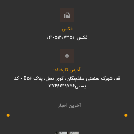
فکس
فکس: 51207351-041
آدرس کارخانه:
قم، شهرک صنعتی سلفچگان، کوی نخل، پلاک B56 - کد
پستی3746139756
آخرین اخبار