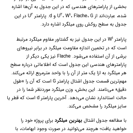
بخشی از پارامترهای هندسی که در این جدول به آن‌ها اشاره
2
2
1
شده، عبارت‌اند از U
، Flache، G و d. پارامتر U
، W
در این
جدول به سطح روکش روی میلگرد اشاره دارد.
1
پارامتر W
در این جدول نیز به گشتاور مقاوم میلگرد مرتبط
است که در تخمین اندازه مقاومت میلگرد در برابر نیروهای
برشی از آن استفاده می‌شود. Flache نیز یکی دیگر از
پارامترهای هندسی این جدول است که اطلاعاتی درباره سطح
هر میلگرد به ازا یک متر از آن را با واحد مترمربع ارائه می‌کند.
مهم‌ترین قسمت جدول اشتال پارامتر G است که آن را «طول
دقیق» می‌نامند. این بخش، وزن میلگرد موردنظر شما را در
حالت استاندارد نشان می‌دهد. آخرین پارامتر d است که قطر یا
سایز میلگرد را مشخص می‌کند.
با مطالعه جدول اشتال
بهترین میلگرد
برای پروژه خود را
خواهید یافت؛ هرچند می‌توانید در صورت وجود ابهامات، با