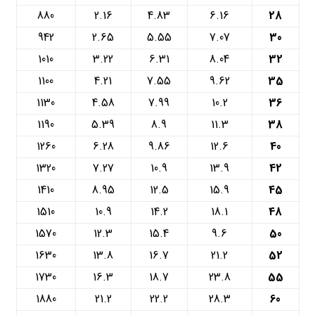
880
2.16
4.83
6.16
28
942
2.65
5.55
7.07
30
1010
3.22
6.31
8.04
32
1100
4.21
7.55
9.62
35
1130
4.58
7.99
10.2
36
1190
5.39
8.9
11.3
38
1260
6.28
9.86
12.6
40
1320
7.27
10.9
13.9
42
1410
8.95
12.5
15.9
45
1510
10.9
14.2
18.1
48
1570
12.3
15.4
9.6
50
1630
13.8
16.7
21.2
52
1730
16.3
18.7
23.8
55
1880
21.2
22.2
28.3
60