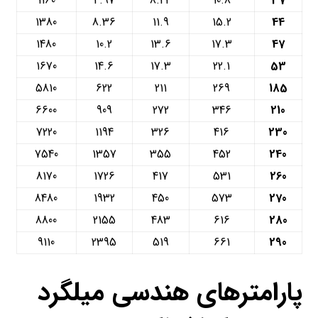
1160
4.97
8.44
10.8
37
1380
8.36
11.9
15.2
44
1480
10.2
13.6
17.3
47
1670
14.6
17.3
22.1
53
5810
622
211
269
185
6600
909
272
346
210
7220
1194
326
416
230
7540
1357
355
452
240
8170
1726
417
531
260
8480
1932
450
573
270
8800
2155
483
616
280
9110
2395
519
661
290
پارامترهای هندسی میلگرد