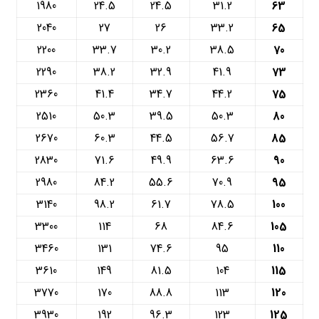
1980
24.5
24.5
31.2
63
2040
27
26
33.2
65
2200
33.7
30.2
38.5
70
2290
38.2
32.9
41.9
73
2360
41.4
34.7
44.2
75
2510
50.3
39.5
50.3
80
2670
60.3
44.5
56.7
85
2830
71.6
49.9
63.6
90
2980
84.2
55.6
70.9
95
3140
98.2
61.7
78.5
100
3300
114
68
84.6
105
3460
131
74.6
95
110
3610
149
81.5
104
115
3770
170
88.8
113
120
3930
192
96.3
123
125