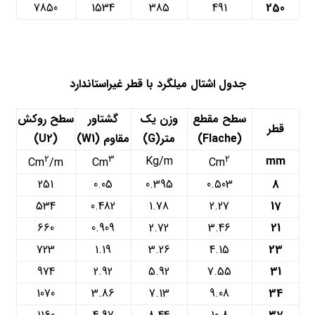
7850
1534
385
491
250
جدول اشتال میلگرد با قطر غیراستاندارد
سطح مقطع
وزن یک
گشتاور
سطح روکش
قطر
(
Flache
)
متر(
G
)
مقاوم (
W1
)
(
U2
)
2
3
2
Kg/m
mm
Cm
/m
Cm
Cm
251
0.05
0.395
0.503
8
534
0.482
1.78
2.27
17
660
0.909
2.72
3.46
21
723
1.19
3.26
4.15
23
974
2.92
5.92
7.55
31
1070
3.86
7.13
9.08
34