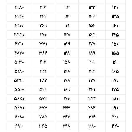
4080
216
104
133
130
4240
242
112
143
135
4400
269
121
154
140
4550
300
130
165
145
4710
331
139
177
150
4870
366
148
189
155
5030
402
158
201
160
5180
441
168
214
165
5340
482
178
227
170
5500
526
189
241
175
5650
573
200
254
180
5970
673
223
284
190
6280
785
247
314
200
6910
1045
298
380
220