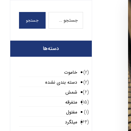
جستجو
دسته‌ها
خاموت
(2)
دسته بندی نشده
(2)
شمش
(6)
متفرقه
(15)
مفتول
(1)
میلگرد
(64)