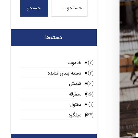
جستجو
دسته‌ها
خاموت
(2)
دسته بندی نشده
(2)
شمش
(6)
متفرقه
(15)
مفتول
(1)
میلگرد
(64)